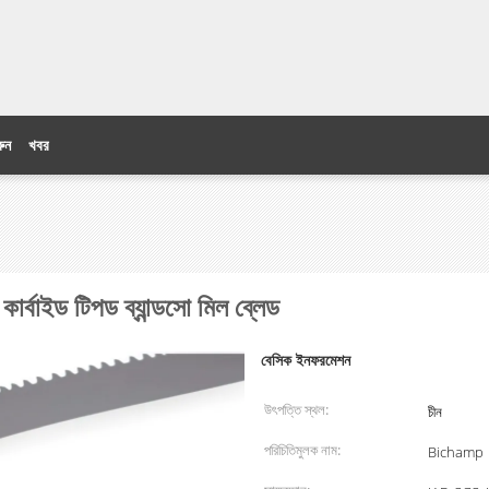
ুন
খবর
 কার্বাইড টিপড ব্যান্ডসো মিল ব্লেড
বেসিক ইনফরমেশন
উৎপত্তি স্থল:
চীন
পরিচিতিমুলক নাম:
Bichamp