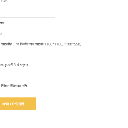
 UKAS
®
ক্ষ
e
্ম প্যাকেজিং + নন ফিউমিগেশন প্যালেট 1100*1100, 1100*550,
াহ, কুণ্ডলী 3-4 সপ্তাহ
 মিলিয়ন মিটারেরও বেশি
এখন যোগাযোগ