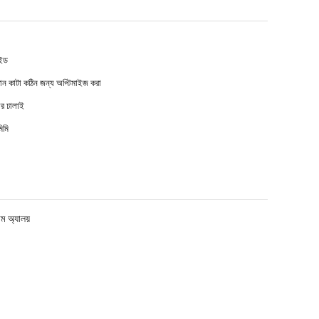
াইড
ান কাটা কঠিন জন্য অপ্টিমাইজ করা
র ঢালাই
িমি
ম অ্যালয়