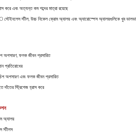
রাস করে এবং অত্যন্ত কম শব্দের মাত্রা রয়েছে
্টেইনলেস স্টীল, উচ্চ নিকেল ক্রোম অ্যালয় এবং অ্যারোস্পেস অ্যালয়গুলিকে খুব ভালভাব
িপ অপসারণ, ফলক জীবন প্রসারিত
ধান প্রতিরোধের
চিপ অপসারণ এবং ফলক জীবন প্রসারিত
তে দাঁতের স্ট্রিপেজ হ্রাস করে
কেশন
াম অ্যালয়
স স্টীলস