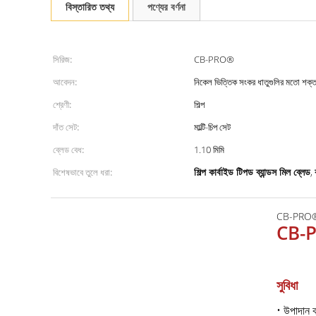
বিস্তারিত তথ্য
পণ্যের বর্ণনা
সিরিজ:
CB-PRO®
আবেদন:
নিকেল ভিত্তিক সংকর ধাতুগুলির মতো শক্
শ্রেণী:
শিল্প
দাঁত সেট:
মাল্টি-চিপ সেট
ব্লেড বেধ:
1.10 মিমি
শিল্প কার্বাইড টিপড ব্যান্ডস মিল ব্লেড
বিশেষভাবে তুলে ধরা:
,
CB-PRO® মা
CB-
সুবিধা
• উপাদান কা