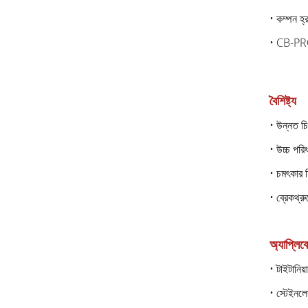
• কম্পন হ্
• CB-PRO স
বৈশিষ্ট্য
• উন্নত চ
• উচ্চ পরি
• চমৎকার 
• ব্রেকথ্রু
অ্যাপ্লি
• টাইটানিয়
• স্টেইনলে