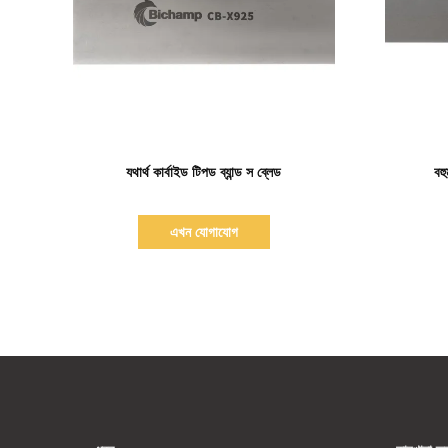
বিস্তারিত দেখাও
যথার্থ কার্বাইড টিপড ব্যান্ড স ব্লেড
বহু
এখন যোগাযোগ