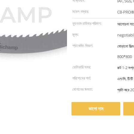
সাক্ষ্যদান:
IAF, SGS,
মডেল নম্বার:
CB-PRO
ন্যূনতম চাহিদার পরিমাণ:
আলোচনা সাপে
মূল্য:
negotiabl
প্যাকেজিং বিবরণ:
মোড়ানো ফিল
800*800
ডেলিভারি সময়:
রুট 1-2 সপ্ত
পরিশোধের শর্ত:
এল/সি, টি/টি
যোগানের ক্ষমতা:
প্রতি বছর 20
ভালো দাম