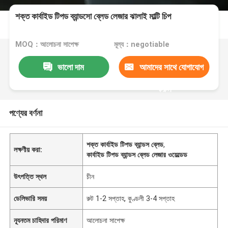
শক্ত কার্বাইড টিপড ব্যান্ডসো ব্লেড লেজার ঝালাই মাল্টি চিপ
MOQ：আলোচনা সাপেক্ষ
মূল্য：negotiable
ভালো দাম
আমাদের সাথে যোগাযোগ
করুন
পণ্যের বর্ণনা
শক্ত কার্বাইড টিপড ব্যান্ডস ব্লেড
,
লক্ষণীয় করা:
কার্বাইড টিপড ব্যান্ডস ব্লেড লেজার ওয়েল্ডেড
উৎপত্তি স্থল
চীন
ডেলিভারি সময়
রুট 1-2 সপ্তাহ, কুণ্ডলী 3-4 সপ্তাহ
ন্যূনতম চাহিদার পরিমাণ
আলোচনা সাপেক্ষ