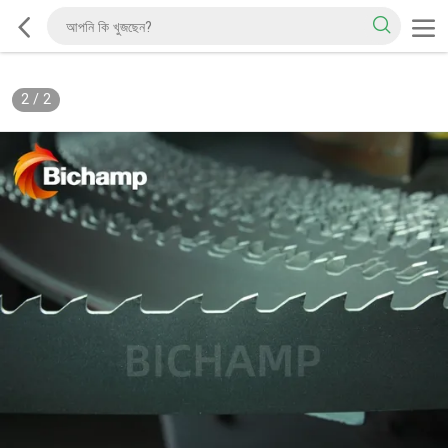
2
/
2