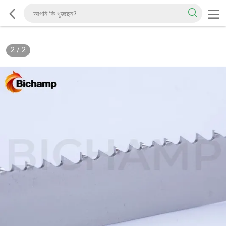
2
/
2